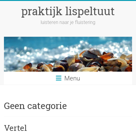
Ga
praktijk lispeltuut
naar
inhoud
luisteren naar je fluistering
Menu
Geen categorie
Vertel