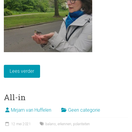
Lees verder
All-in
Mirjam van Huffelen
Geen categorie
12 mei 2021
balans
,
erkennen
,
polariteiten