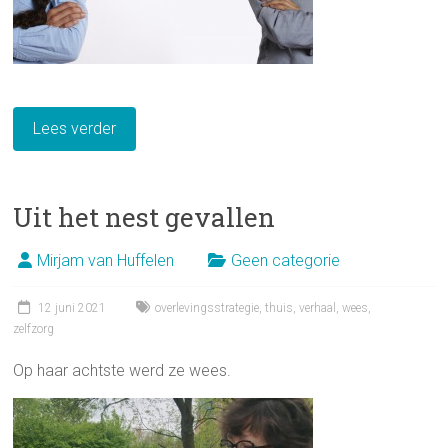
Lees verder
Uit het nest gevallen
Mirjam van Huffelen
Geen categorie
12 juni 2021
overlevingsstrategie
,
thuis
,
verhaal
,
wees
,
zelfzorg
Op haar achtste werd ze wees.