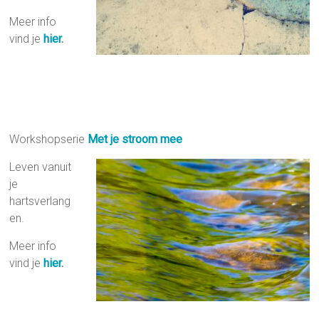
Meer info
vind je
hier
.
Workshopserie
Met je stroom mee
Leven vanuit
je
hartsverlang
en.
Meer info
vind je
hier
.