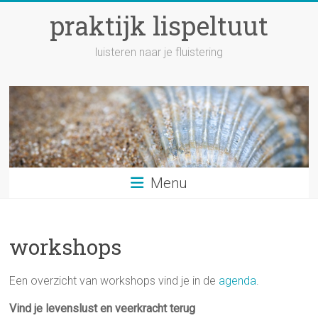
Ga
praktijk lispeltuut
naar
inhoud
luisteren naar je fluistering
Menu
workshops
Een overzicht van workshops vind je in de
agenda
.
Vind je levenslust en veerkracht terug