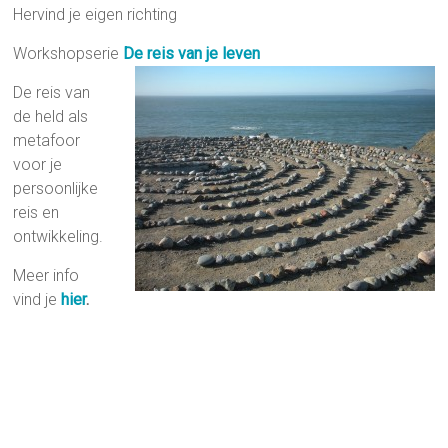
Hervind je eigen richting
Workshopserie
De reis van je leven
De reis van
de held als
metafoor
voor je
persoonlijke
reis en
ontwikkeling.
Meer info
vind je
hier
.