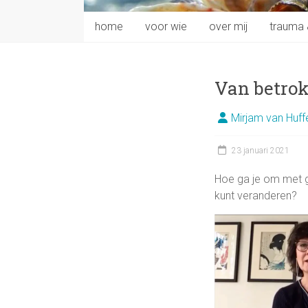
home
voor wie
over mij
trauma 
Van betrok
Mirjam van Huff
23 januari 2021
Hoe ga je om met ge
kunt veranderen?