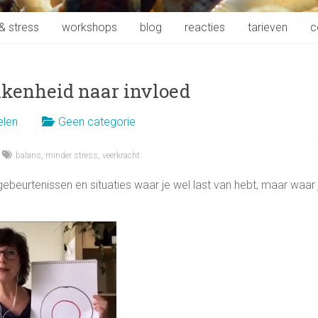
& stress
workshops
blog
reacties
tarieven
c
kenheid naar invloed
elen
Geen categorie
balans
,
minder stress
,
veerkracht
beurtenissen en situaties waar je wel last van hebt, maar waar 