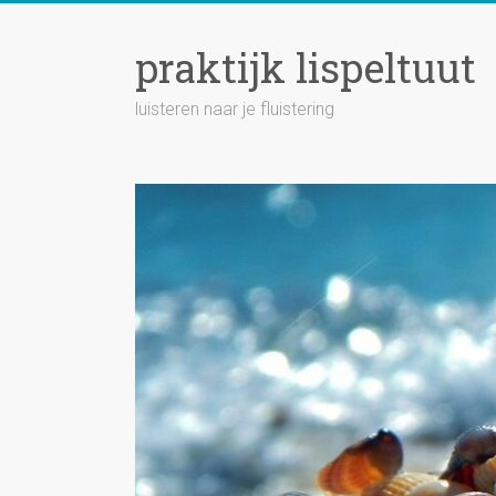
Ga
naar
praktijk lispeltuut
inhoud
luisteren naar je fluistering