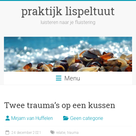
Ga
praktijk lispeltuut
naar
inhoud
luisteren naar je fluistering
Menu
Twee trauma’s op een kussen
Mirjam van Huffelen
Geen categorie
24 december 2021
relatie
,
trauma