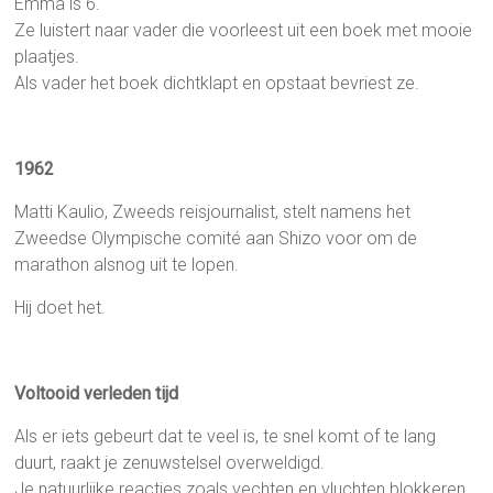
Emma is 6.
Ze luistert naar vader die voorleest uit een boek met mooie
plaatjes.
Als vader het boek dichtklapt en opstaat bevriest ze.
1962
Matti Kaulio, Zweeds reisjournalist, stelt namens het
Zweedse Olympische comité aan Shizo voor om de
marathon alsnog uit te lopen.
Hij doet het.
Voltooid verleden tijd
Als er iets gebeurt dat te veel is, te snel komt of te lang
duurt, raakt je zenuwstelsel overweldigd.
Je natuurlijke reacties zoals vechten en vluchten blokkeren.