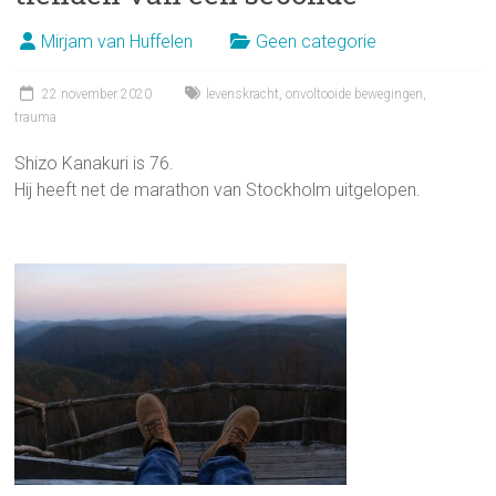
Mirjam van Huffelen
Geen categorie
22 november 2020
levenskracht
,
onvoltooide bewegingen
,
trauma
Shizo Kanakuri is 76.
Hij heeft net de marathon van Stockholm uitgelopen.