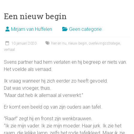
Een nieuw begin
Mirjam van Huffelen
Geen categorie
10 januari 2020
hier en nu
,
nieuw begin
,
overlevingsstrategie
,
verhaal
Svens partner had hem verlaten en hij begreep er niets van.
Het voelde als verraad.
Ik vraag wanneer hij zich eerder zo heeft gevoeld.
Dat was vroeger, thuis.
“Maar dat heb ik allemaal al verwerkt.”
Er komt een beeld op van zijn ouders aan tafel.
“Raar!” zegt hij en fronst zijn wenkbrauwen.
“Ik zie mijn vader. Ik zie mijn moeder. Haar jurk. Ik zie het
raam, die lelijke lamp, zelfs het rode tafelkleed. Maar ik zie