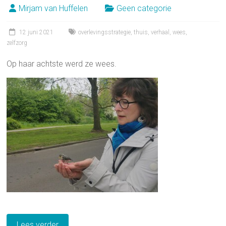
Mirjam van Huffelen
Geen categorie
12 juni 2021
overlevingsstrategie
,
thuis
,
verhaal
,
wees
,
zelfzorg
Op haar achtste werd ze wees.
Lees verder