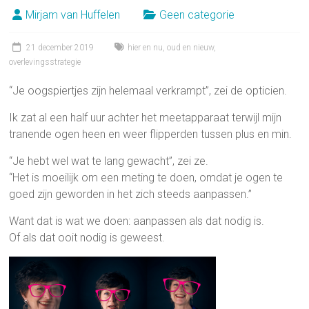
Mirjam van Huffelen
Geen categorie
21 december 2019
hier en nu
,
oud en nieuw
,
overlevingsstrategie
“Je oogspiertjes zijn helemaal verkrampt”, zei de opticien.
Ik zat al een half uur achter het meetapparaat terwijl mijn
tranende ogen heen en weer flipperden tussen plus en min.
“Je hebt wel wat te lang gewacht”, zei ze.
“Het is moeilijk om een meting te doen, omdat je ogen te
goed zijn geworden in het zich steeds aanpassen.”
Want dat is wat we doen: aanpassen als dat nodig is.
Of als dat ooit nodig is geweest.