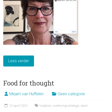
Lees verder
Food for thought
Mirjam van Huffelen
Geen categorie
25 april 2020
hulpbron
,
overlevingsstrategie
,
zoom