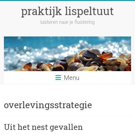
Ga
praktijk lispeltuut
naar
inhoud
luisteren naar je fluistering
Menu
overlevingsstrategie
Uit het nest gevallen