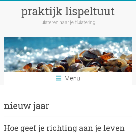
Ga
praktijk lispeltuut
naar
inhoud
luisteren naar je fluistering
Menu
nieuw jaar
Hoe geef je richting aan je leven