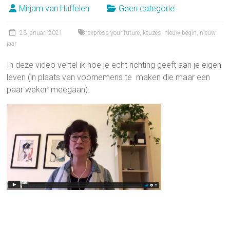
Mirjam van Huffelen
Geen categorie
23 januari 2021
express your future
,
keuzes
,
nieuw begin
,
nieuw
jaar
In deze video vertel ik hoe je echt richting geeft aan je eigen
leven (in plaats van voornemens te maken die maar een
paar weken meegaan).