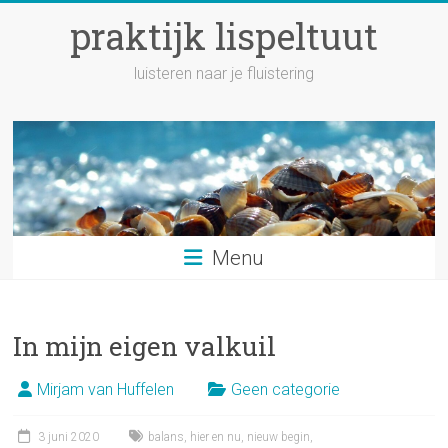
Ga
praktijk lispeltuut
naar
inhoud
luisteren naar je fluistering
Menu
In mijn eigen valkuil
Mirjam van Huffelen
Geen categorie
3 juni 2020
balans
,
hier en nu
,
nieuw begin
,