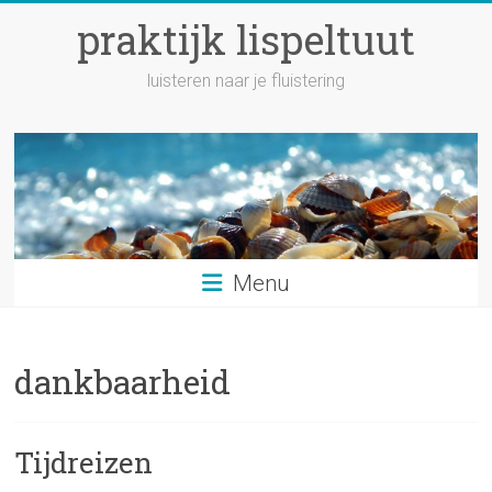
Ga
praktijk lispeltuut
naar
inhoud
luisteren naar je fluistering
Menu
dankbaarheid
Tijdreizen