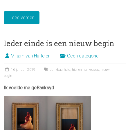
Lees verder
Ieder einde is een nieuw begin
Mirjam van Huffelen
Geen categorie
16 januari 2019
dankbaarheid
,
hier en nu
,
keuzes
,
nieuw
begin
Ik voelde me geBanksyd