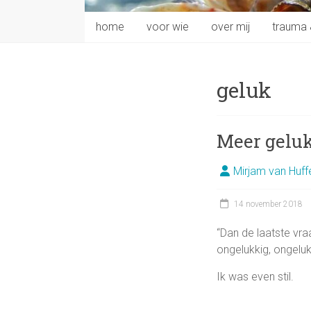
home
voor wie
over mij
trauma 
geluk
Meer geluk
Mirjam van Huff
14 november 2018
“Dan de laatste vra
ongelukkig, ongelukk
Ik was even stil.