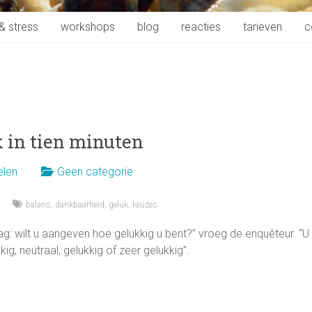
& stress
workshops
blog
reacties
tarieven
c
 in tien minuten
elen
Geen categorie
balans
,
dankbaarheid
,
geluk
,
keuzes
ag: wilt u aangeven hoe gelukkig u bent?” vroeg de enquêteur. “U 
ig, neutraal, gelukkig of zeer gelukkig”.