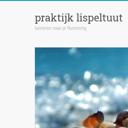
Ga
naar
praktijk lispeltuut
inhoud
luisteren naar je fluistering