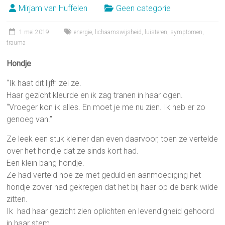
Mirjam van Huffelen
Geen categorie
1 mei 2019
energie
,
lichaamswijsheid
,
luisteren
,
symptomen
,
trauma
Hondje
“Ik haat dit lijf!” zei ze.
Haar gezicht kleurde en ik zag tranen in haar ogen.
“Vroeger kon ik alles. En moet je me nu zien. Ik heb er zo
genoeg van.”
Ze leek een stuk kleiner dan even daarvoor, toen ze vertelde
over het hondje dat ze sinds kort had.
Een klein bang hondje.
Ze had verteld hoe ze met geduld en aanmoediging het
hondje zover had gekregen dat het bij haar op de bank wilde
zitten.
Ik had haar gezicht zien oplichten en levendigheid gehoord
in haar stem.