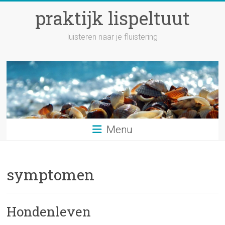
Ga
praktijk lispeltuut
naar
inhoud
luisteren naar je fluistering
Menu
symptomen
Hondenleven