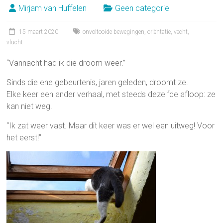
Mirjam van Huffelen
Geen categorie
15 maart 2020
onvoltooide bewegingen
,
oriëntatie
,
vecht
,
vlucht
“Vannacht had ik die droom weer.”
Sinds die ene gebeurtenis, jaren geleden, droomt ze.
Elke keer een ander verhaal, met steeds dezelfde afloop: ze
kan niet weg.
“Ik zat weer vast. Maar dit keer was er wel een uitweg! Voor
het eerst!”