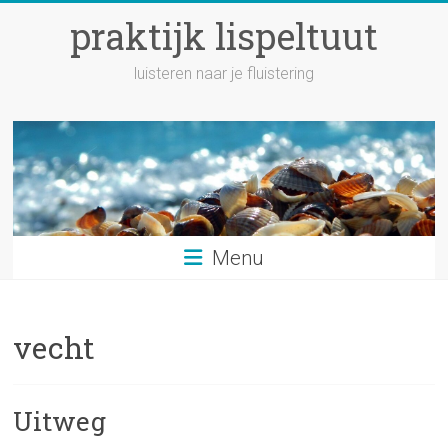
Ga
praktijk lispeltuut
naar
inhoud
luisteren naar je fluistering
Menu
vecht
Uitweg