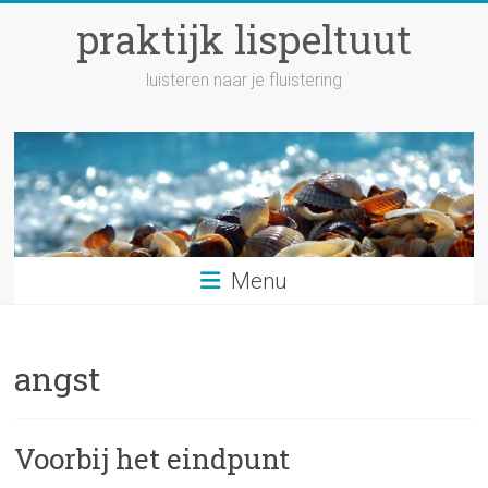
Ga
praktijk lispeltuut
naar
inhoud
luisteren naar je fluistering
Menu
angst
Voorbij het eindpunt